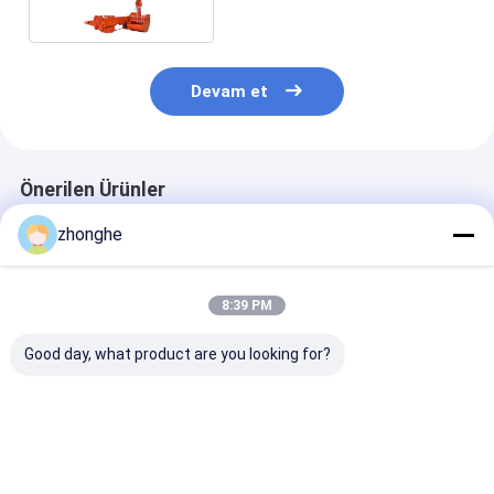
Devam et
Önerilen Ürünler
zhonghe
8:39 PM
Good day, what product are you looking for?
Yüksek Erişimli
Cat Hitachi İçin
Heavy Duty
Ekskavatör
Kapaklı Kovalı
ekskavatör
Teleskopik Kol | Derin
Teleskopik
teleskopik kol
Ocak Kazısı ve Kepçe
Ekskavatör
Ataşmanları
En iyi fiyat
En iyi fiyat
En iyi fiy