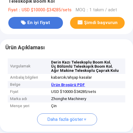
Teleskopik Boom Kol
Fiyat：USD $10000-$34285/sets
MOQ：1 takım / adet
En iyi fiyat
Şimdi başvurun
Ürün Açıklaması
,
Derin Kazı Teleskoplu Boom Kol
Vurgulamak
,
Üç Bölümlü Teleskopik Boom Kol
Ağır Makine Teleskoplu Çaprak Kolu
Ambalaj bilgileri
kabarcık/ahşap kasalar
Belge
Ürün Broşürü PDF
Fiyat
USD $10000-$34285/sets
Marka adı
Zhonghe Machinery
Menşe yeri
Çin
Daha fazla göster