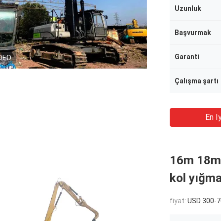
Uzunluk
Başvurmak
Garanti
DEO
Çalışma şartı
En Iy
16m 18m 
kol yığm
fiyat:
USD 300-