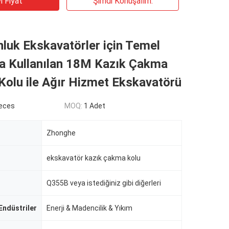
i Fiyat
Şimdi Konuşalım.
luk Ekskavatörler için Temel
da Kullanılan 18M Kazık Çakma
olu ile Ağır Hizmet Ekskavatörü
eces
MOQ:
1 Adet
Zhonghe
ekskavatör kazık çakma kolu
Q355B veya istediğiniz gibi diğerleri
Endüstriler
Enerji & Madencilik & Yıkım