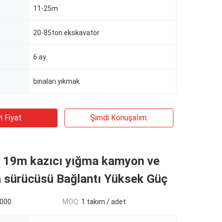
11-25m
20-85ton ekskavatör
6 ay
binaları yıkmak
i Fiyat
Şimdi Konuşalım.
19m kazıcı yığma kamyon ve
a sürücüsü Bağlantı Yüksek Güç
7000
MOQ:
1 takım / adet