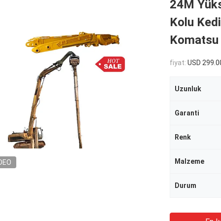
24M Yükse
Kolu Kedi
Komatsu
fiyat:
USD 299.0
Uzunluk
Garanti
Renk
Malzeme
DEO
Durum