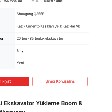
0-USD7990.00
MOQ:
1 takım / adet
Shaogang Q355B
Kazık Çimento Kazıkları Çelik Kazıklar Vb
cı
20 ton - 85 tonluk ekskavatör
6 ay
Yeni
i Fiyat
Şimdi Konuşalım.
lü Ekskavator Yükleme Boom &