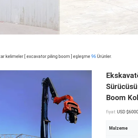
ar kelimeler [ excavator piling boom ] eşleşme
96
Ürünler.
Ekskavatö
Sürücüsü 
Boom Ko
fiyat:
USD $6000
Malzeme