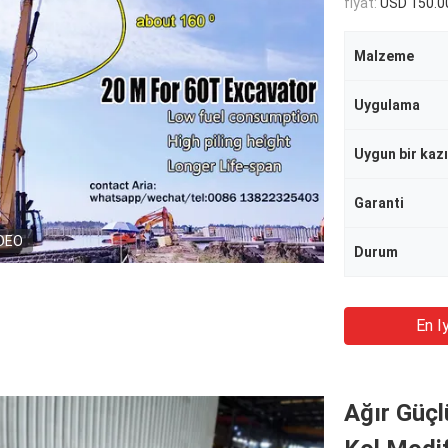
fiyat:
USD 150.0
Malzeme
Uygulama
Uygun bir kazı
Garanti
DEO
Durum
En Iy
Ağır Güç