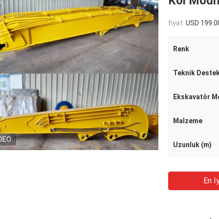
Kol Modi
fiyat:
USD 199.0
Renk
Teknik Deste
Ekskavatör M
Malzeme
DEO
Uzunluk (m)
En Iy