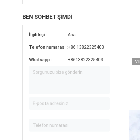
BEN SOHBET ŞIMDI
İlgili kişi :
Aria
Telefon numarası :
+86 13822325403
Whatsapp :
+8613822325403
VI