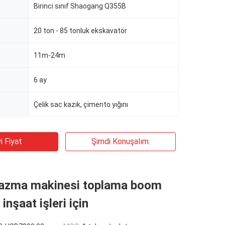
Birinci sınıf Shaogang Q355B
20 ton - 85 tonluk ekskavatör
11m-24m
6 ay
Çelik sac kazık, çimento yığını
i Fiyat
Şimdi Konuşalım.
 kazma makinesi toplama boom
 inşaat işleri için