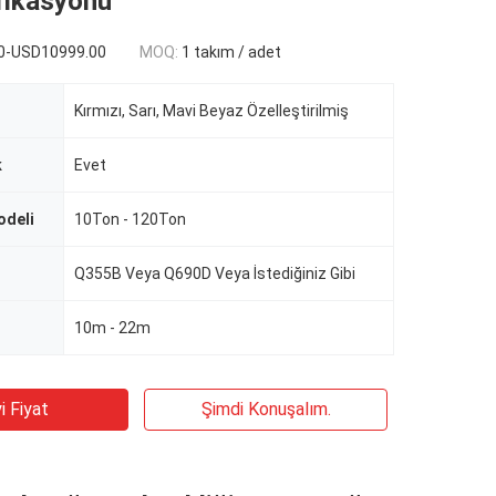
fikasyonu
0-USD10999.00
MOQ:
1 takım / adet
Kırmızı, Sarı, Mavi Beyaz Özelleştirilmiş
k
Evet
odeli
10Ton - 120Ton
Q355B Veya Q690D Veya İstediğiniz Gibi
10m - 22m
i Fiyat
Şimdi Konuşalım.