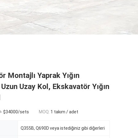
r Montajlı Yaprak Yığın
Uzun Uzay Kol, Ekskavatör Yığın
l
- $34000/sets
MOQ:
1 takım / adet
Q355B, Q690D veya istediğiniz gibi diğerleri