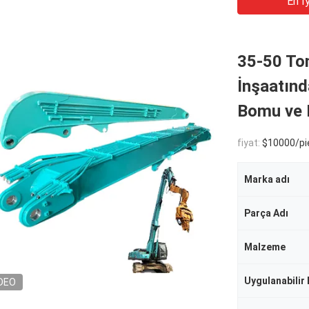
En Iy
35-50 Ton
İnşaatın
Bomu ve K
fiyat:
$10000/pi
Marka adı
Parça Adı
Malzeme
Uygulanabilir 
DEO