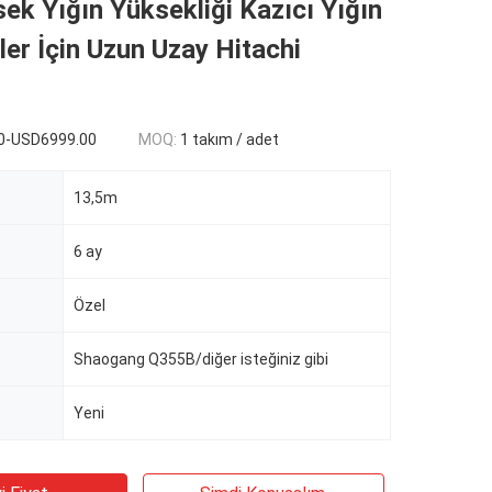
k Yığın Yüksekliği Kazıcı Yığın
ler İçin Uzun Uzay Hitachi
0-USD6999.00
MOQ:
1 takım / adet
13,5m
6 ay
Özel
Shaogang Q355B/diğer isteğiniz gibi
Yeni