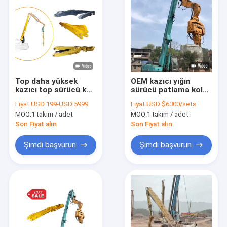
Top daha yüksek
OEM kazıcı yığın
kazıcı top sürücü kat
sürücü patlama kolu
hitachi komatsu için
titreşimli yığın çekici
Fiyat:
USD 199-USD 5999
Fiyat:
USD $6300/sets
takma
Ek
MOQ:
1 takım / adet
MOQ:
1 takım / adet
Son Fiyat alın
Son Fiyat alın
Şimdi başvurun
Şimdi başvurun
Evde
Ürün
videolar