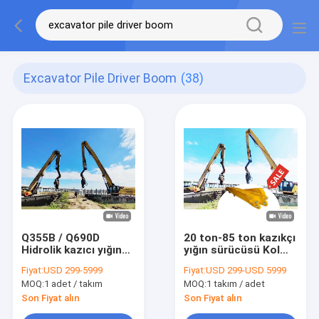
Excavator Pile Driver Boom
(38)
Q355B / Q690D
20 ton-85 ton kazıkçı
Hidrolik kazıcı yığın
yığın sürücüsü Kol
sürücüsü 19m yığın
Boom Cat için
Fiyat:
USD 299-5999
Fiyat:
USD 299-USD 5999
yüksekliğiyle
Hitachi Komatsu
MOQ:
1 adet / takım
MOQ:
1 takım / adet
yığın kol yığın yığın
yumru kazıkçı için
Son Fiyat alın
Son Fiyat alın