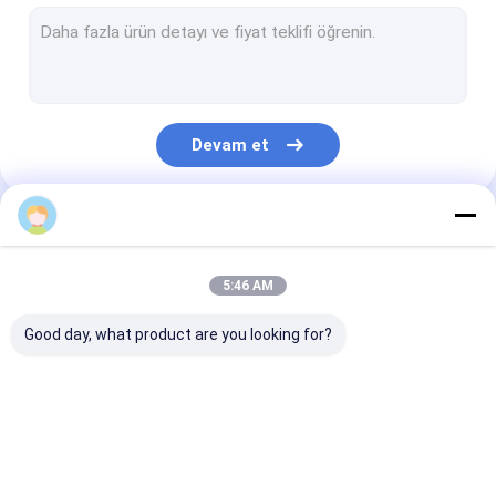
Teleskopik Dipper Kolu
Ekskavatör Teleskopik kol
ekskavatör kazık çakma kolu
Devam et
ekskavatör tünel kolu
Yıkım Bomu
Kategorilerimiz
Ekskavatör Kaya Kolu
5:46 AM
Malzeme işleyicisi kazıcı
Good day, what product are you looking for?
Ekskavatör Yatırma Kovası
ekskavatör çamur kovası
Ekskavatör Uzun
ekskavatör
Teleskopik Dip
kaya kovası
Uzanma Bomu
teleskopik bom
Kolu