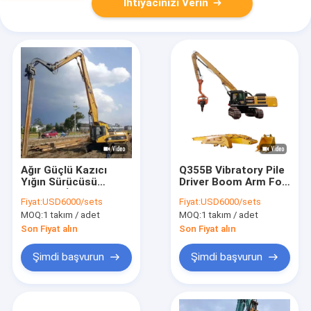
İhtiyacınızı Verin
Ağır Güçlü Kazıcı
Q355B Vibratory Pile
Yığın Sürücüsü
Driver Boom Arm For
Bağlantı İnşaat
Excavators Etkili
Fiyat:
USD6000/sets
Fiyat:
USD6000/sets
Alanları için titreşimli
Yükleme ve Sondaj
MOQ:
1 takım / adet
MOQ:
1 takım / adet
kol
Son Fiyat alın
Son Fiyat alın
Şimdi başvurun
Şimdi başvurun