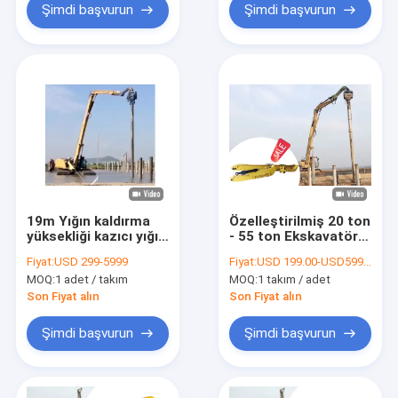
Şimdi başvurun
Şimdi başvurun
19m Yığın kaldırma
Özelleştirilmiş 20 ton
yüksekliği kazıcı yığın
- 55 ton Ekskavatör
sürüş kolu / kazıcı
Kazık Çakma Kolu
Fiyat:
USD 299-5999
Fiyat:
USD 199.00-USD5990.00
dağ yığın sürücüsü
11m 12m
MOQ:
1 adet / takım
MOQ:
1 takım / adet
yumru
Son Fiyat alın
Son Fiyat alın
Şimdi başvurun
Şimdi başvurun