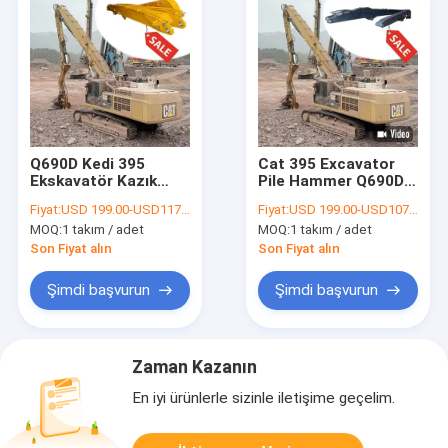
Q690D Kedi 395
Cat 395 Excavator
Ekskavatör Kazık
Pile Hammer Q690D
Çakma Aparatı
ile Excavator Pile
Fiyat:
USD 199.00-USD11799.00
Fiyat:
USD 199.00-USD10799.00
Ekskavatörler için
Driver
MOQ:
1 takım / adet
MOQ:
1 takım / adet
Son Fiyat alın
Son Fiyat alın
Şimdi başvurun
Şimdi başvurun
Zaman Kazanın
En iyi ürünlerle sizinle iletişime geçelim.