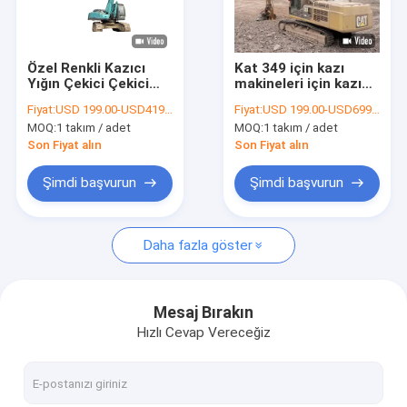
VR Gösterisi
Bizim Hakkımızda
Özel Renkli Kazıcı
Kat 349 için kazı
Yığın Çekici Çekici
makineleri için kazı
Fabrika turu
Bağlantısı ile Sürücü
sürücüsü
Fiyat:
USD 199.00-USD4190.00
Fiyat:
USD 199.00-USD6999.00
Boom Kol
MOQ:
1 takım / adet
MOQ:
1 takım / adet
Kalite Kontrolü
Son Fiyat alın
Son Fiyat alın
Haberler
Şimdi başvurun
Şimdi başvurun
Davalar
Daha fazla göster
Teklif Et
Mesaj Bırakın
Hızlı Cevap Vereceğiz
Ekskavatör Uzun Uzanma Bomu
ekskavatör teleskopik bom