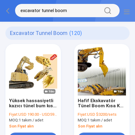
Excavator Tunnel Boom
(120)
Yüksek hassasiyetli
Hafif Ekskavatör
kazıcı tünel bum kısa
Tünel Boom Kısa Kol
kol kazıcı eklentileri
Çok Kullanımlı
Fiyat:
USD 190.00 - USD5990.00
Fiyat:
USD $3200/sets
MOQ:
1 takım / adet
MOQ:
1 takım / adet
Son Fiyat alın
Son Fiyat alın