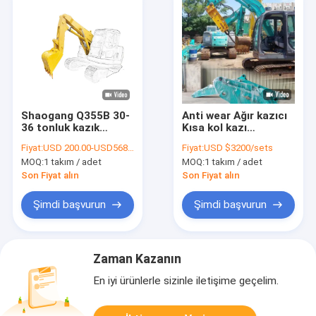
Shaogang Q355B 30-
Anti wear Ağır kazıcı
36 tonluk kazık
Kısa kol kazı
makinesi Kısa Kol
ekipmanları tünel
Fiyat:
USD 200.00-USD5680.00
Fiyat:
USD $3200/sets
Tünel Boom Daha
dalga takımı
MOQ:
1 takım / adet
MOQ:
1 takım / adet
Büyük Silindirlerle
kazık makinesi Kısa
Son Fiyat alın
Son Fiyat alın
Boom kazık makinesi
tünel kol tünel boom
Şimdi başvurun
Şimdi başvurun
Zaman Kazanın
En iyi ürünlerle sizinle iletişime geçelim.