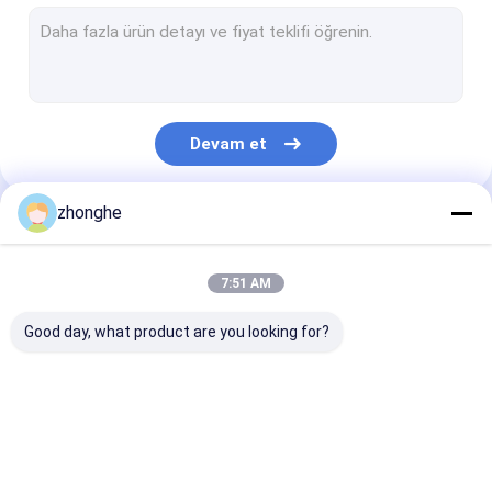
Teleskopik Dipper Kolu
Ekskavatör Teleskopik kol
ekskavatör kazık çakma kolu
Devam et
ekskavatör tünel kolu
Yıkım Bomu
zhonghe
Kategorilerimiz
Ekskavatör Kaya Kolu
7:51 AM
Malzeme işleyicisi kazıcı
Good day, what product are you looking for?
Ekskavatör Yatırma Kovası
ekskavatör çamur kovası
Ekskavatör Uzun
ekskavatör
Teleskopik Dip
kaya kovası
Uzanma Bomu
teleskopik bom
Kolu