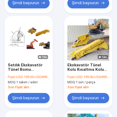
Şimdi başvurun
Şimdi başvurun
Satılık Ekskavatör
Ekskavatör Tünel
Tünel Bomu
Kolu Kısaltma Kolu
Ekskavatör Tünel
Tünel Bomu 30 Ton
Fiyat:
USD 199.00-USD8999.00
Fiyat:
USD 199.00-USD8999.00
Kolu
Tünel Bom Kolu
MOQ:
1 takım / adet
MOQ:
1 set / parça
Son Fiyat alın
Son Fiyat alın
Şimdi başvurun
Şimdi başvurun