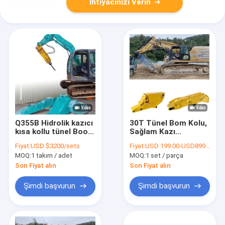
İhtiyacınızı Verin
Q355B Hidrolik kazıcı
30T Tünel Bom Kolu,
kısa kollu tünel Boom
Sağlam Kazı
Wear Resistant OEM
Ekskavatörü Tünel
Fiyat:
USD $3200/sets
Fiyat:
USD 199.00-USD8999.00
Kolu
MOQ:
1 takım / adet
MOQ:
1 set / parça
Son Fiyat alın
Son Fiyat alın
Şimdi başvurun
Şimdi başvurun