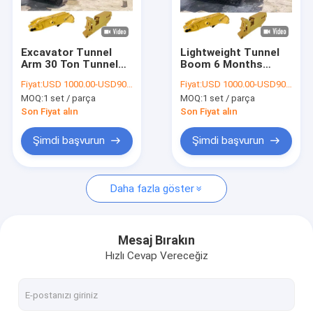
VR Gösterisi
Bizim Hakkımızda
Excavator Tunnel
Lightweight Tunnel
Arm 30 Ton Tunnel
Boom 6 Months
Fabrika turu
Boom Arm 6 Months
Warranty Excavator
Fiyat:
USD 1000.00-USD9000.00
Fiyat:
USD 1000.00-USD9000.00
Warranty
Tunnel Arm
MOQ:
1 set / parça
MOQ:
1 set / parça
Kalite Kontrolü
Son Fiyat alın
Son Fiyat alın
Haberler
Şimdi başvurun
Şimdi başvurun
Davalar
Daha fazla göster
Teklif Et
Mesaj Bırakın
Hızlı Cevap Vereceğiz
Ekskavatör Uzun Uzanma Bomu
ekskavatör teleskopik bom