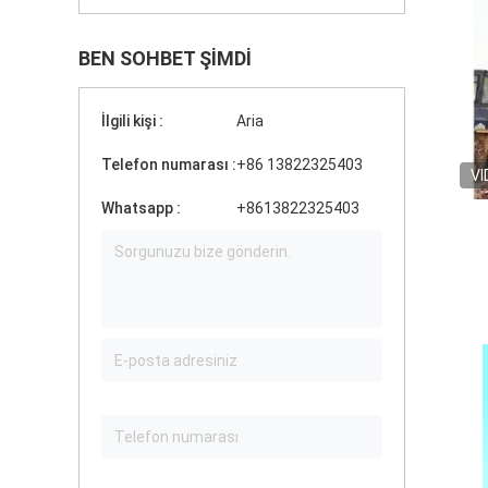
BEN SOHBET ŞIMDI
İlgili kişi :
Aria
Telefon numarası :
+86 13822325403
VI
Whatsapp :
+8613822325403