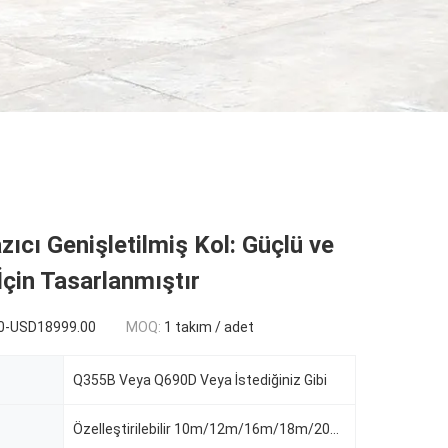
zıcı Genişletilmiş Kol: Güçlü ve
 İçin Tasarlanmıştır
0-USD18999.00
MOQ:
1 takım / adet
Q355B Veya Q690D Veya İstediğiniz Gibi
Özelleştirilebilir 10m/12m/16m/18m/20m/21m/22m