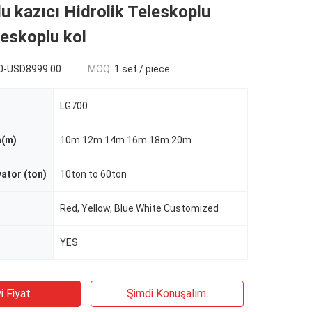
u kazıcı Hidrolik Teleskoplu
leskoplu kol
0-USD8999.00
MOQ:
1 set / piece
LG700
h(m)
10m 12m 14m 16m 18m 20m
ator (ton)
10ton to 60ton
Red, Yellow, Blue White Customized
YES
i Fiyat
Şimdi Konuşalım.