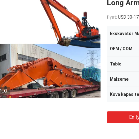
Long Arm
fiyat:
USD 30-17
Ekskavatör Ma
OEM / ODM
Tablo
Malzeme
DEO
Kova kapasite
En Iy