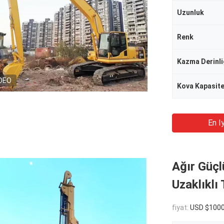
Uzunluk
Renk
Kazma Derinli
DEO
Kova Kapasite
En Iy
Ağır Güçlü
Uzaklıklı
fiyat:
USD $100