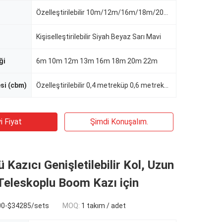
Özelleştirilebilir 10m/12m/16m/18m/20m/21m/22m
Kişiselleştirilebilir Siyah Beyaz Sarı Mavi
ği
6m 10m 12m 13m 16m 18m 20m 22m
si (cbm)
Özelleştirilebilir 0,4 metreküp 0,6 metreküp 0,7 metreküp 0,8 metreküp 1 metreküp 1,2 metreküp
i Fiyat
Şimdi Konuşalım.
 Kazıcı Genişletilebilir Kol, Uzun
 Teleskoplu Boom Kazı için
00-$34285/sets
MOQ:
1 takım / adet