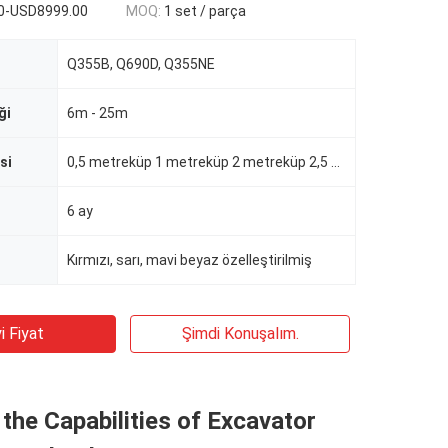
0-USD8999.00
MOQ:
1 set / parça
Q355B, Q690D, Q355NE
ği
6m - 25m
si
0,5 metreküp 1 metreküp 2 metreküp 2,5 metreküp
6 ay
Kırmızı, sarı, mavi beyaz özelleştirilmiş
i Fiyat
Şimdi Konuşalım.
 the Capabilities of Excavator