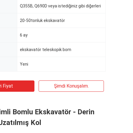
Q355B, Q690D veya istediğiniz gibi diğerleri
20-50tonluk ekskavatör
6 ay
ekskavatör teleskopik bom
Yeni
i Fiyat
Şimdi Konuşalım.
imli Bomlu Ekskavatör - Derin
 Uzatılmış Kol