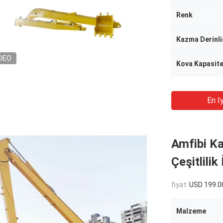
Renk
Kazma Derinli
DEO
Kova Kapasite
En Iy
Amfibi Ka
Çeşitlilik
fiyat:
USD 199.0
Malzeme