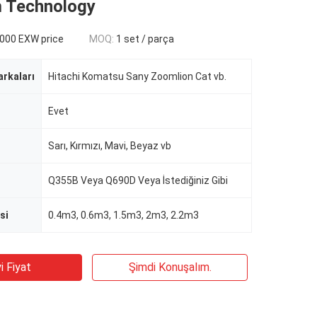
 Technology
000 EXW price
MOQ:
1 set / parça
rkaları
Hitachi Komatsu Sany Zoomlion Cat vb.
Evet
Sarı, Kırmızı, Mavi, Beyaz vb
Q355B Veya Q690D Veya İstediğiniz Gibi
si
0.4m3, 0.6m3, 1.5m3, 2m3, 2.2m3
i Fiyat
Şimdi Konuşalım.