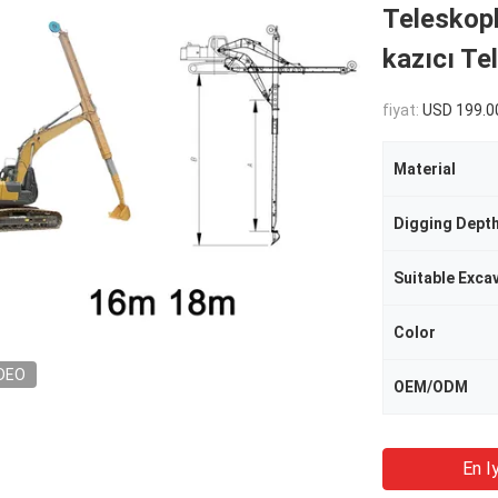
Teleskopl
kazıcı Te
fiyat:
USD 199.0
Material
Digging Dept
Suitable Excav
Color
DEO
OEM/ODM
En Iy