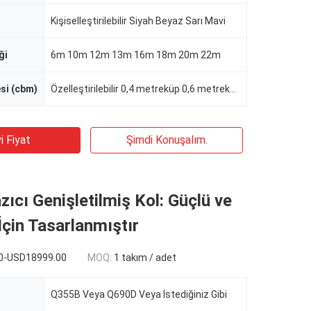
Kişiselleştirilebilir Siyah Beyaz Sarı Mavi
ği
6m 10m 12m 13m 16m 18m 20m 22m
si (cbm)
Özelleştirilebilir 0,4 metreküp 0,6 metreküp 0,7 metreküp 0,8 metreküp 1 metreküp 1,2 metreküp
i Fiyat
Şimdi Konuşalım.
zıcı Genişletilmiş Kol: Güçlü ve
 İçin Tasarlanmıştır
0-USD18999.00
MOQ:
1 takım / adet
Q355B Veya Q690D Veya İstediğiniz Gibi