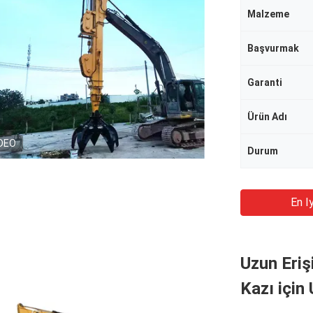
Malzeme
Başvurmak
Garanti
Ürün Adı
DEO
Durum
En Iy
Uzun Eriş
Kazı için